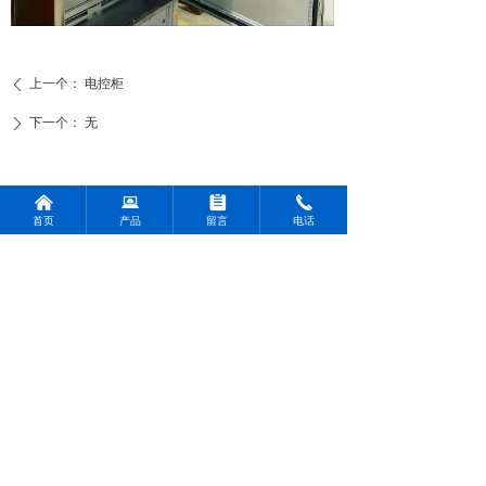
上一个：
电控柜
ꄴ
下一个：
无
ꄲ
낀
뀵
뀳
끅
友情链接：
首页
产品
留言
电话
杭州常鑫机电设备有限公司
电机类
减速机类
变频器与低压电器
西门子电机
台湾晟邦
西门子变频器
贝得电机
万鑫精工
台达变频器
ABB电机
西门子弗兰德
西门子低压电器
东元电机
国茂
WEG电机
台湾成大