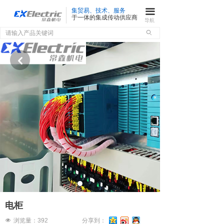
集贸易、技术、服务
끀
于一体的集成传动供应商
导航
ꄙ
낒
电柜
넶
浏览量：
392
分享到：